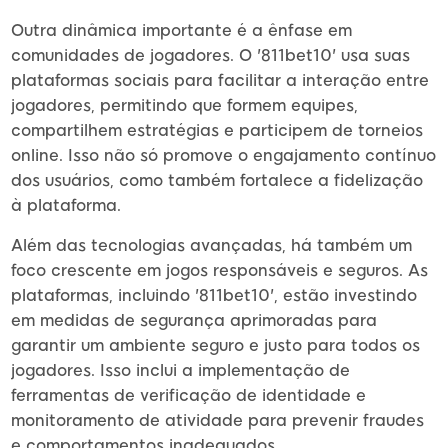
Outra dinâmica importante é a ênfase em
comunidades de jogadores. O '811bet10' usa suas
plataformas sociais para facilitar a interação entre
jogadores, permitindo que formem equipes,
compartilhem estratégias e participem de torneios
online. Isso não só promove o engajamento contínuo
dos usuários, como também fortalece a fidelização
à plataforma.
Além das tecnologias avançadas, há também um
foco crescente em jogos responsáveis e seguros. As
plataformas, incluindo '811bet10', estão investindo
em medidas de segurança aprimoradas para
garantir um ambiente seguro e justo para todos os
jogadores. Isso inclui a implementação de
ferramentas de verificação de identidade e
monitoramento de atividade para prevenir fraudes
e comportamentos inadequados.