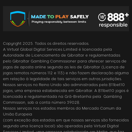
Copyright 2025. Todos os direitos reservados.
A Virtual Global Digital Services Limited é licenciada pela
Autoridade de Licenciamento de Gibraltar e regulamentadas
pelo Gibraltar Gambling Commissioner para oferecer serviços de
jogos de aposta online segundo as leis de Gibraltar (Licença de
jogos remotos números 112 e 113) e não fazem declaração alguma
em relação à legalidade de tais serviços em outras jurisdições.
Nossos serviços no Reino Unido são administrados pela 811bet10
jogos, uma empresa estabelecida em Gibraltar. A 811bet10 jogos é
licenciada e regulamentada na Grã-Bretanha pela Gambling
Commission, sob a conta número 39028.
Nossos serviços nos estados membros do Mercado Comum da
União Europeia
(com exceção dos estados em que nossos serviços são fornecidos
segundo uma licença local) são operados pela Virtual Digital
Services Limited, uma empresa estabelecida em Malta, que faz