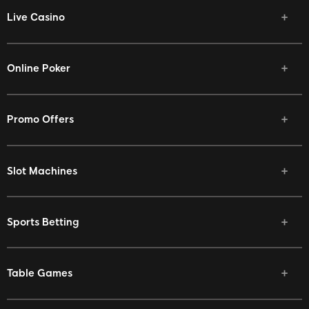
Live Casino
Online Poker
Promo Offers
Slot Machines
Sports Betting
Table Games