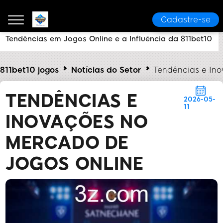
Cadastre-se
Tendências em Jogos Online e a Influência da 811bet10
811bet10 jogos
Notícias do Setor
Tendências e In
TENDÊNCIAS E
2026-05-
11
INOVAÇÕES NO
MERCADO DE
JOGOS ONLINE