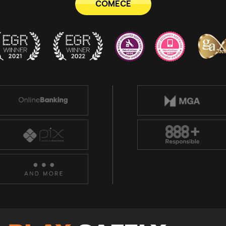
COMECE