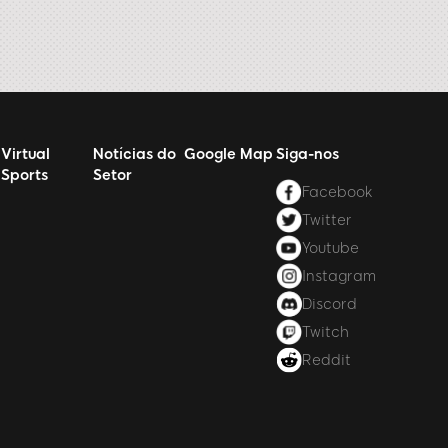
Virtual
Notícias do
Google Map
Siga-nos
Sports
Setor
Facebook
Twitter
Youtube
Instagram
Discord
Twitch
Reddit