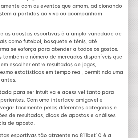
ndamente com os eventos que amam, adicionando
stem a partidas ao vivo ou acompanham
pelas apostas esportivas é a ampla variedade de
ais como futebol, basquete e tênis, até
ma se esforça para atender a todos os gostos.
as também o número de mercados disponíveis que
m escolher entre resultados de jogos,
esmo estatísticas em tempo real, permitindo uma
antes.
tada para ser intuitiva e acessível tanto para
perientes. Com uma interface amigável e
vegar facilmente pelas diferentes categorias e
es de resultados, dicas de apostas e análises
cia de aposta.
tas esportivas tão atraente no 811bet10 é a