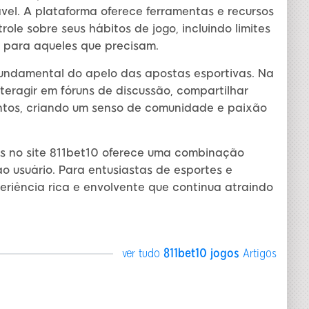
el. A plataforma oferece ferramentas e recursos
le sobre seus hábitos de jogo, incluindo limites
 para aqueles que precisam.
undamental do apelo das apostas esportivas. Na
ragir em fóruns de discussão, compartilhar
untos, criando um senso de comunidade e paixão
as no site 811bet10 oferece uma combinação
 usuário. Para entusiastas de esportes e
riência rica e envolvente que continua atraindo
ver tudo
811bet10 jogos
Artigos