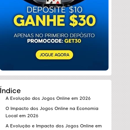
Índice
A Evolução dos Jogos Online em 2026
O Impacto dos Jogos Online na Economia
Local em 2026
A Evolução e Impacto dos Jogos Online em