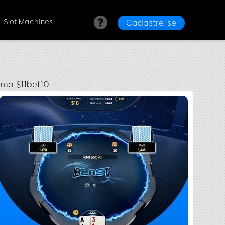
Slot Machines
Cadastre-se
rma 811bet10