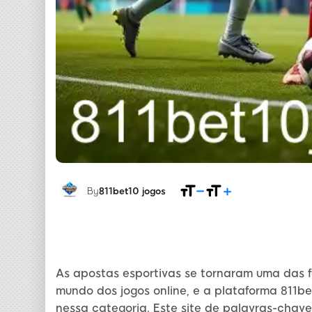
By
811bet10 jogos
As apostas esportivas se tornaram uma das 
mundo dos jogos online, e a plataforma 811
nessa categoria. Este site de palavras-chave