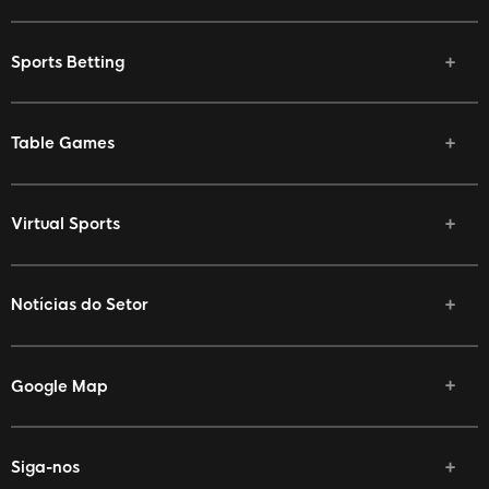
Sports Betting
Table Games
Virtual Sports
Notícias do Setor
Google Map
Siga-nos