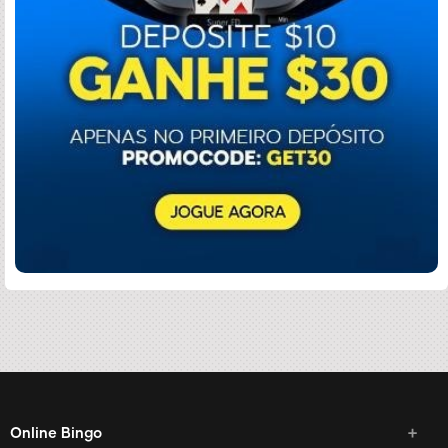
Online Bingo