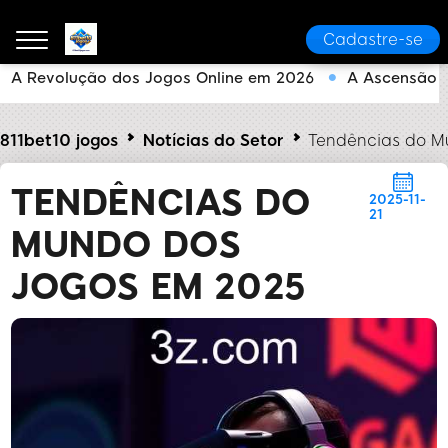
Cadastre-se
A Revolução dos Jogos Online em 2026
A Ascensão d
811bet10 jogos
Notícias do Setor
Tendências do M
TENDÊNCIAS DO
2025-11-
21
MUNDO DOS
JOGOS EM 2025