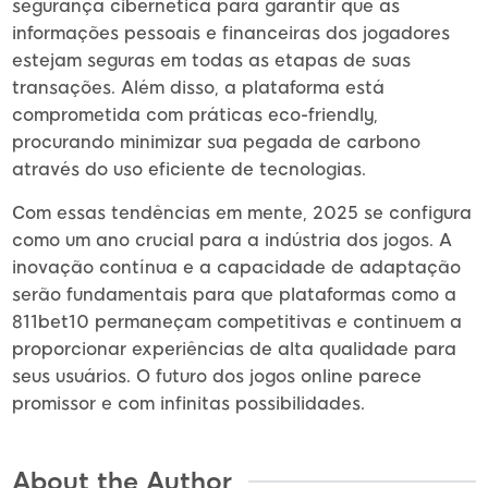
segurança cibernética para garantir que as
informações pessoais e financeiras dos jogadores
estejam seguras em todas as etapas de suas
transações. Além disso, a plataforma está
comprometida com práticas eco-friendly,
procurando minimizar sua pegada de carbono
através do uso eficiente de tecnologias.
Com essas tendências em mente, 2025 se configura
como um ano crucial para a indústria dos jogos. A
inovação contínua e a capacidade de adaptação
serão fundamentais para que plataformas como a
811bet10 permaneçam competitivas e continuem a
proporcionar experiências de alta qualidade para
seus usuários. O futuro dos jogos online parece
promissor e com infinitas possibilidades.
About the Author