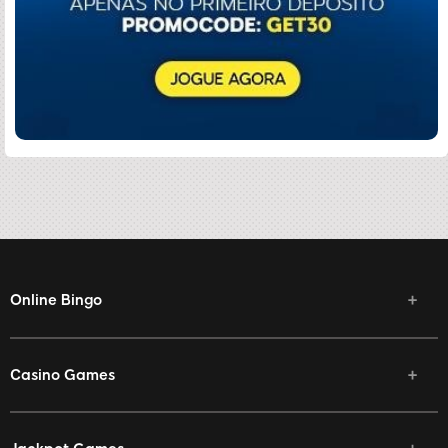
Online Bingo
Casino Games