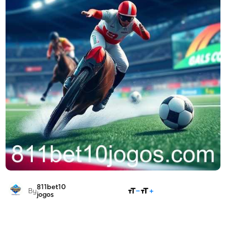
811bet10
SHARE
By
jogos