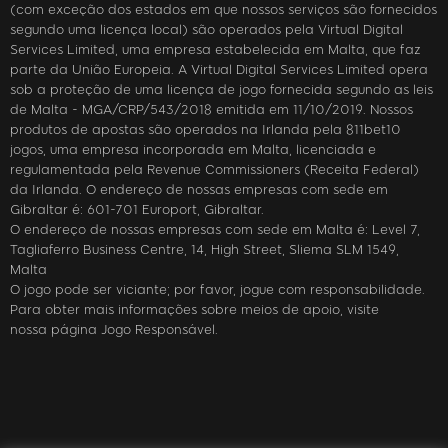
(com exceção dos estados em que nossos serviços são fornecidos
segundo uma licença local) são operados pela Virtual Digital
Services Limited, uma empresa estabelecida em Malta, que faz
parte da União Europeia. A Virtual Digital Services Limited opera
sob a proteção de uma licença de jogo fornecida segundo as leis
de Malta - MGA/CRP/543/2018 emitida em 11/10/2019. Nossos
produtos de apostas são operados na Irlanda pela 811bet10
jogos, uma empresa incorporada em Malta, licenciada e
regulamentada pela Revenue Commissioners (Receita Federal)
da Irlanda. O endereço de nossas empresas com sede em
Gibraltar é: 601-701 Europort, Gibraltar.
O endereço de nossas empresas com sede em Malta é: Level 7,
Tagliaferro Business Centre, 14, High Street, Sliema SLM 1549,
Malta
O jogo pode ser viciante; por favor, jogue com responsabilidade.
Para obter mais informações sobre meios de apoio, visite
nossa página Jogo Responsável.