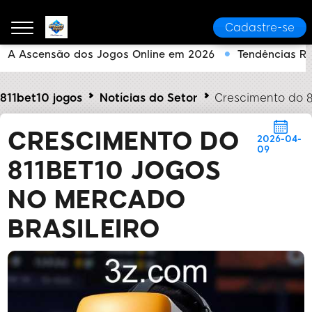
Cadastre-se
A Ascensão dos Jogos Online em 2026
Tendências R
811bet10 jogos
Notícias do Setor
Crescimento do 8
CRESCIMENTO DO
2026-04-
09
811BET10 JOGOS
NO MERCADO
BRASILEIRO