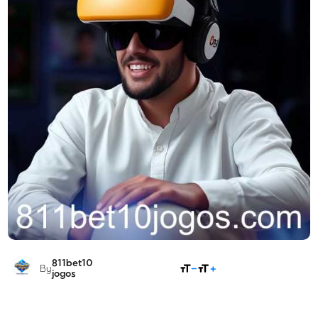
811bet10
SHARE
By
jogos