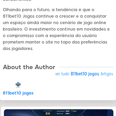
Olhando para o futuro, a tendência é que o
811bet10 Jogos continue a crescer e a conquistar
um espaço ainda maior no cenário de jogo online
brasileiro. O investimento contínuo em novidades e
o compromisso com a experiência do usuário
prometem manter o site no topo das preferências
dos jogadores.
About the Author
ver tudo
811bet10 jogos
Artigos
811bet10 jogos