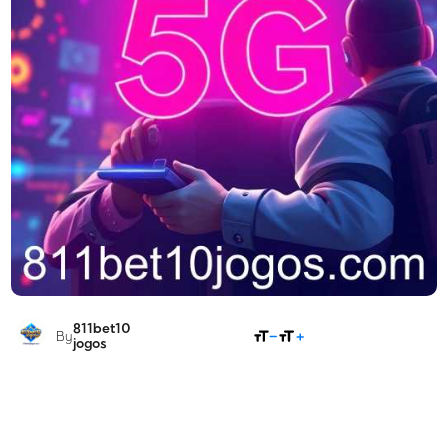
811bet10
SHARE
By
jogos