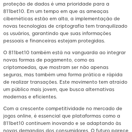
proteção de dados é uma prioridade para a
811bet10. Em um tempo em que as ameaças
cibernéticas estão em alta, a implementação de
novas tecnologias de criptografia tem tranquilizado
os usuários, garantindo que suas informações
pessoais e financeiras estejam protegidas.
O 811bet10 também está na vanguarda ao integrar
novas formas de pagamento, como as
criptomoedas, que mostram ser não apenas
seguras, mas também uma forma prática e rápida
de realizar transações. Este movimento tem atraído
um público mais jovem, que busca alternativas
modernas e eficientes.
Com a crescente competitividade no mercado de
jogos online, é essencial que plataformas como a
811bet10 continuem inovando e se adaptando às
novas demandas dos consumidores. O futuro parece