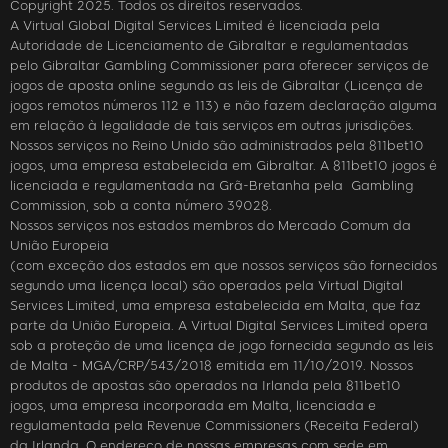
Copyright 2025. Todos os direitos reservados.
A Virtual Global Digital Services Limited é licenciada pela
Autoridade de Licenciamento de Gibraltar e regulamentadas
pelo Gibraltar Gambling Commissioner para oferecer serviços de
jogos de aposta online segundo as leis de Gibraltar (Licença de
jogos remotos números 112 e 113) e não fazem declaração alguma
em relação à legalidade de tais serviços em outras jurisdições.
Nossos serviços no Reino Unido são administrados pela 811bet10
jogos, uma empresa estabelecida em Gibraltar. A 811bet10 jogos é
licenciada e regulamentada na Grã-Bretanha pela Gambling
Commission, sob a conta número 39028.
Nossos serviços nos estados membros do Mercado Comum da
União Europeia
(com exceção dos estados em que nossos serviços são fornecidos
segundo uma licença local) são operados pela Virtual Digital
Services Limited, uma empresa estabelecida em Malta, que faz
parte da União Europeia. A Virtual Digital Services Limited opera
sob a proteção de uma licença de jogo fornecida segundo as leis
de Malta - MGA/CRP/543/2018 emitida em 11/10/2019. Nossos
produtos de apostas são operados na Irlanda pela 811bet10
jogos, uma empresa incorporada em Malta, licenciada e
regulamentada pela Revenue Commissioners (Receita Federal)
da Irlanda. O endereço de nossas empresas com sede em