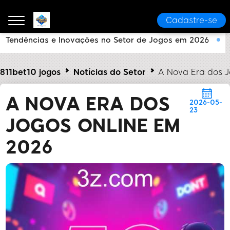
Cadastre-se
Tendências e Inovações no Setor de Jogos em 2026
811bet10 jogos
Notícias do Setor
A Nova Era dos 
A NOVA ERA DOS
2026-05-
23
JOGOS ONLINE EM
2026