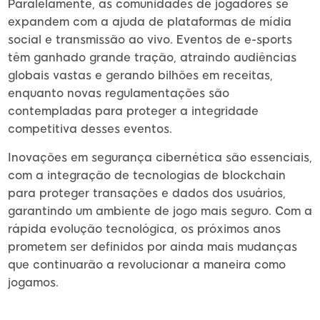
Paralelamente, as comunidades de jogadores se
expandem com a ajuda de plataformas de mídia
social e transmissão ao vivo. Eventos de e-sports
têm ganhado grande tração, atraindo audiências
globais vastas e gerando bilhões em receitas,
enquanto novas regulamentações são
contempladas para proteger a integridade
competitiva desses eventos.
Inovações em segurança cibernética são essenciais,
com a integração de tecnologias de blockchain
para proteger transações e dados dos usuários,
garantindo um ambiente de jogo mais seguro. Com a
rápida evolução tecnológica, os próximos anos
prometem ser definidos por ainda mais mudanças
que continuarão a revolucionar a maneira como
jogamos.