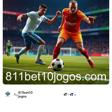
811bet10
SHARE
By
jogos