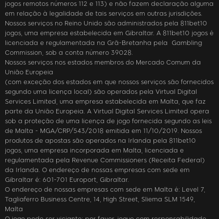
jogos remotos números 112 e 113) e não fazem declaração alguma
em relação à legalidade de tais serviços em outras jurisdições.
Nossos serviços no Reino Unido são administrados pela 811bet10
jogos, uma empresa estabelecida em Gibraltar. A 811bet10 jogos é
licenciada e regulamentada na Grã-Bretanha pela Gambling
Commission, sob a conta número 39028.
Nossos serviços nos estados membros do Mercado Comum da
União Europeia
(com exceção dos estados em que nossos serviços são fornecidos
segundo uma licença local) são operados pela Virtual Digital
Services Limited, uma empresa estabelecida em Malta, que faz
parte da União Europeia. A Virtual Digital Services Limited opera
sob a proteção de uma licença de jogo fornecida segundo as leis
de Malta - MGA/CRP/543/2018 emitida em 11/10/2019. Nossos
produtos de apostas são operados na Irlanda pela 811bet10
jogos, uma empresa incorporada em Malta, licenciada e
regulamentada pela Revenue Commissioners (Receita Federal)
da Irlanda. O endereço de nossas empresas com sede em
Gibraltar é: 601-701 Europort, Gibraltar.
O endereço de nossas empresas com sede em Malta é: Level 7,
Tagliaferro Business Centre, 14, High Street, Sliema SLM 1549,
Malta
O jogo pode ser viciante; por favor, jogue com responsabilidade.