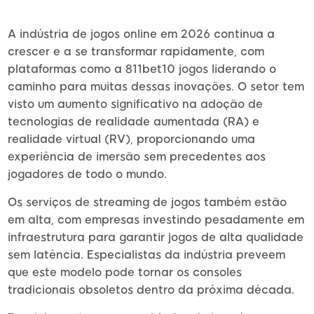
A indústria de jogos online em 2026 continua a
crescer e a se transformar rapidamente, com
plataformas como a 811bet10 jogos liderando o
caminho para muitas dessas inovações. O setor tem
visto um aumento significativo na adoção de
tecnologias de realidade aumentada (RA) e
realidade virtual (RV), proporcionando uma
experiência de imersão sem precedentes aos
jogadores de todo o mundo.
Os serviços de streaming de jogos também estão
em alta, com empresas investindo pesadamente em
infraestrutura para garantir jogos de alta qualidade
sem latência. Especialistas da indústria preveem
que este modelo pode tornar os consoles
tradicionais obsoletos dentro da próxima década.