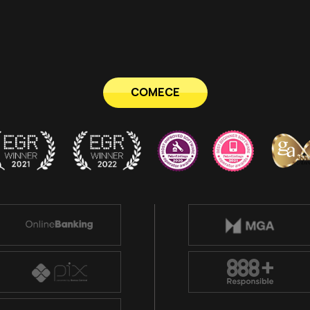
COMECE