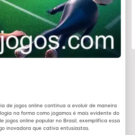
SHARE
ia de jogos online continua a evoluir de maneira
logia na forma como jogamos é mais evidente do
 jogos online popular no Brasil, exemplifica essa
go inovadora que cativa entusiastas.