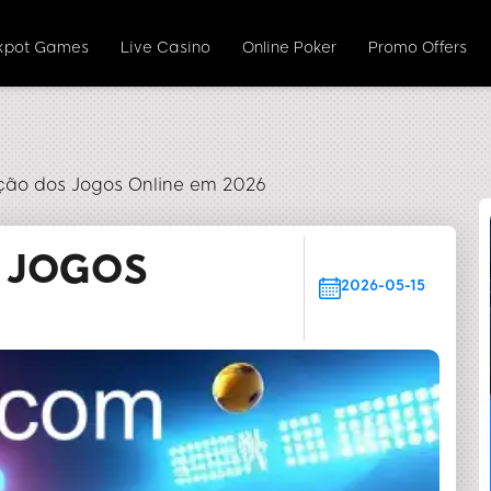
kpot Games
Live Casino
Online Poker
Promo Offers
ção dos Jogos Online em 2026
 JOGOS
2026-05-15