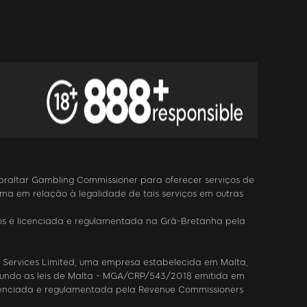
ibraltar Gambling Commissioner para oferecer serviços de
uma em relação à legalidade de tais serviços em outras
ogos é licenciada e regulamentada na Grã-Bretanha pela
l Services Limited, uma empresa estabelecida em Malta,
segundo as leis de Malta - MGA/CRP/543/2018 emitida em
icenciada e regulamentada pela Revenue Commissioners