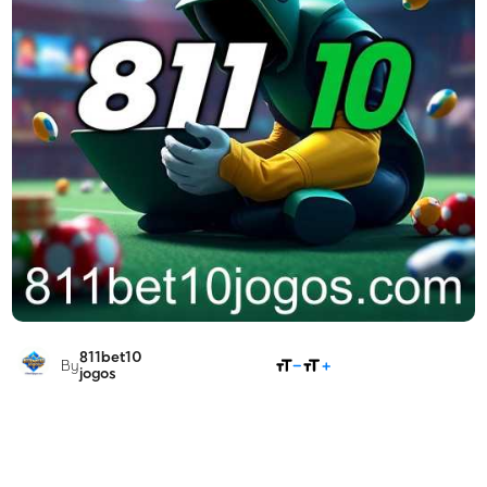
811bet10
SHARE
By
jogos