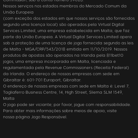
Nossos serviços nos estados membros do Mercado Comum da
União Europeia
(com exceção dos estados em que nossos serviços são fornecidos
segundo uma licença local) são operados pela Virtual Digital
Services Limited, uma empresa estabelecida em Malta, que faz
parte da União Europeia. A Virtual Digital Services Limited opera
sob a proteção de uma licença de jogo fornecida segundo as leis
de Malta - MGA/CRP/543/2018 emitida em 11/10/2019. Nossos
produtos de apostas são operados na Irlanda pela 811bet10
jogos, uma empresa incorporada em Malta, licenciada e
regulamentada pela Revenue Commissioners (Receita Federal)
da Irlanda. O endereço de nossas empresas com sede em
Gibraltar é: 601-701 Europort, Gibraltar.
O endereço de nossas empresas com sede em Malta é: Level 7,
Tagliaferro Business Centre, 14, High Street, Sliema SLM 1549,
Malta
O jogo pode ser viciante; por favor, jogue com responsabilidade.
Para obter mais informações sobre meios de apoio, visite
nossa página Jogo Responsável.